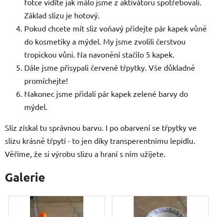
fotce vidíte jak málo jsme z aktivátoru spotřebovali.
Základ slizu je hotový.
Pokud chcete mít sliz voňavý přidejte pár kapek vůně
do kosmetiky a mýdel. My jsme zvolili čerstvou
tropickou vůni. Na navonění stačilo 5 kapek.
Dále jsme přisypali červené třpytky. Vše důkladně
promíchejte!
Nakonec jsme přidali pár kapek zelené barvy do
mýdel.
Sliz získal tu správnou barvu. I po obarvení se třpytky ve
slizu krásně třpytí - to jen díky transperentnímu lepidlu.
Věříme, že si výrobu slizu a hraní s ním užijete.
Galerie