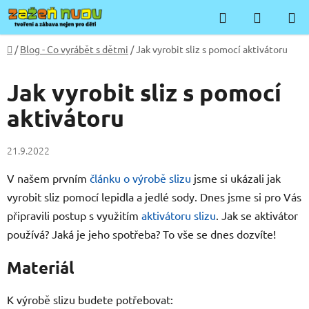
Přejít
Hledat
NÁKUP
na
KOŠÍK
obsah
Domů
/
Blog - Co vyrábět s dětmi
/
Jak vyrobit sliz s pomocí aktivátoru
Jak vyrobit sliz s pomocí
aktivátoru
21.9.2022
V našem prvním
článku o výrobě slizu
jsme si ukázali jak
vyrobit sliz pomocí lepidla a jedlé sody. Dnes jsme si pro Vás
připravili postup s využitím
aktivátoru slizu
. Jak se aktivátor
používá? Jaká je jeho spotřeba? To vše se dnes dozvíte!
Materiál
K výrobě slizu budete potřebovat: