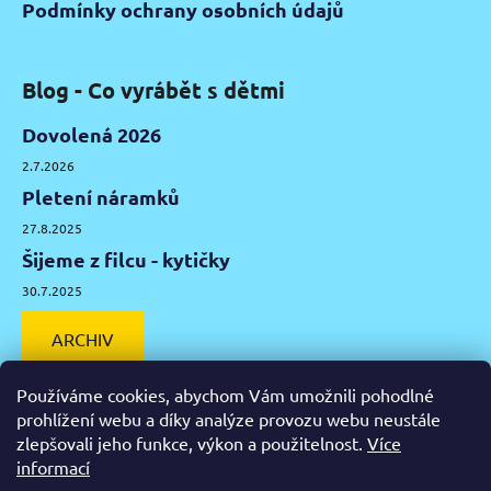
Podmínky ochrany osobních údajů
Blog - Co vyrábět s dětmi
Dovolená 2026
2.7.2026
Pletení náramků
27.8.2025
Šijeme z filcu - kytičky
30.7.2025
ARCHIV
Používáme cookies, abychom Vám umožnili pohodlné
prohlížení webu a díky analýze provozu webu neustále
zlepšovali jeho funkce, výkon a použitelnost.
Více
Facebook
Instagram
Pinterest
YouTube
informací
Výtvarné potřeby Olomouc
Keramická hlína Olomouc