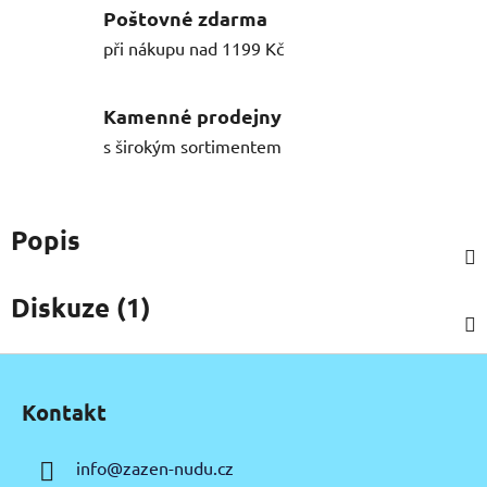
Poštovné zdarma
při nákupu nad 1199 Kč
Kamenné prodejny
s širokým sortimentem
Popis
Diskuze (1)
Z
á
Kontakt
p
a
info
@
zazen-nudu.cz
t