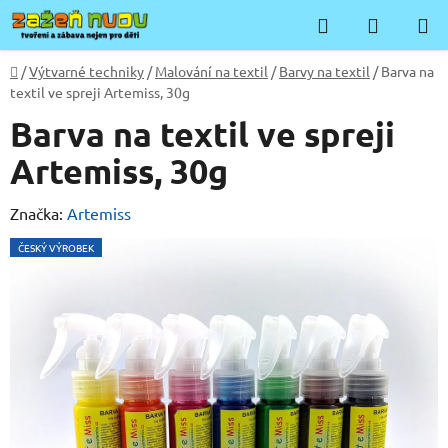
Přejít
Hledat
NÁKUP
na
KOŠÍK
obsah
Domů
/
Výtvarné techniky
/
Malování na textil
/
Barvy na textil
/
Barva na
textil ve spreji Artemiss, 30g
Barva na textil ve spreji
Artemiss, 30g
Značka:
Artemiss
ČESKÝ VÝROBEK