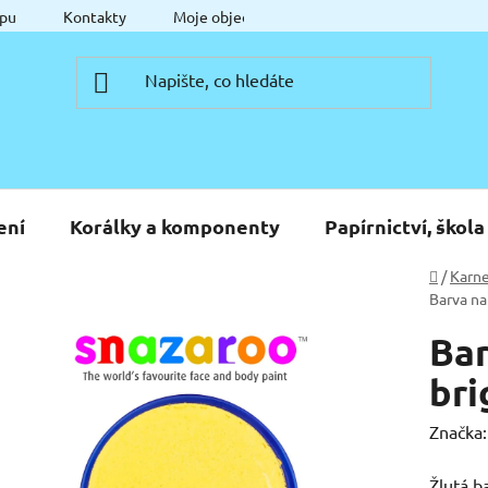
pu
Kontakty
Moje objednávka
ení
Korálky a komponenty
Papírnictví, škola
Domů
/
Karne
Barva na
Bar
bri
Značka
Žlutá b