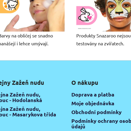
Barvy na obličej se snadno
Produkty Snazaroo nejsou
nanášejí i lehce umývají.
testovány na zvířatech.
ejny Zažeň nudu
O nákupu
jna Zažeň nudu,
Doprava a platba
uc - Hodolanská
Moje objednávka
jna Zažeň nudu,
Obchodní podmínky
uc - Masarykova třída
Podmínky ochrany osob
údajů