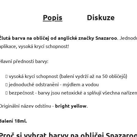
Popis
Diskuze
Žlutá barva na obličej od anglické značky Snazaroo
. Jednod
aplikace, vysoká krycí schopnost!
Hlavní přednosti barvy:
vysoká krycí schopnost (balení vydrží až na 50 obličejů)
jednoduché odstranění - mýdlem a vodou
bezpečnost - barvy jsou netoxické a splňují všechna naříze
Originální název odstínu -
bright yellow
.
Balení 18ml.
Proč si vybrat barvy na obličej Snazaro