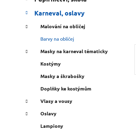
n
e
n
Karneval, oslavy
í
p
Malování na obličej
a
Barvy na obličej
n
e
Masky na karneval tématicky
l
Kostýmy
Masky a škrabošky
Doplňky ke kostýmům
Vlasy a vousy
Oslavy
Lampiony