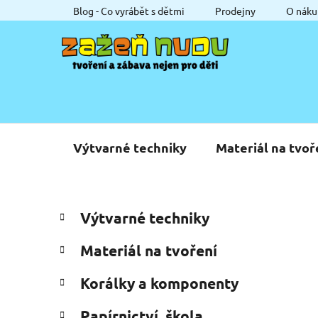
Přejít
Blog - Co vyrábět s dětmi
Prodejny
O náku
na
obsah
Výtvarné techniky
Materiál na tvoř
P
K
Přeskočit
Výtvarné techniky
a
o
kategorie
t
s
Materiál na tvoření
e
t
g
r
Korálky a komponenty
o
a
r
Papírnictví, škola
i