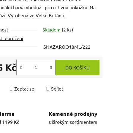
onální barva vhodná i pro citlivou pokožku. Na
ázi. Vyrobená ve Velké Británii.
nost
Skladem
(2 ks)
ti doručení
SNAZAROO18ML/222
5 Kč
DO KOŠÍKU
 cena:
Zeptat se
Sdílet
darma
Kamenné prodejny
d 1199 Kč
s širokým sortimentem