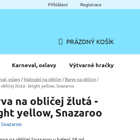
Přihlášení
Registrace
PRÁZDNÝ KOŠÍK
NÁKUPNÍ
KOŠÍK
Karneval, oslavy
Výtvarné hračky
val, oslavy
/
Malování na obličej
/
Barvy na obličej
/
 obličej žlutá - bright yellow, Snazaroo
va na obličej žlutá -
ght yellow, Snazaroo
:
Snazaroo
arva na obličej Snazaroo v balení 18 ml.