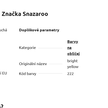
Značka
Snazaroo
uchá
Doplňkové parametry
Barvy
Kategorie
na
obličej
bright
Originální název
yellow
ní EU
Kód barvy
222
o?