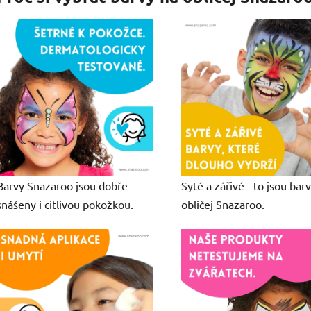
Barvy Snazaroo jsou dobře
Syté a zářivé - to jsou bar
snášeny i citlivou pokožkou.
obličej Snazaroo.