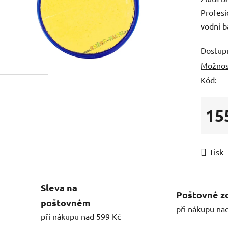
Profesi
vodní b
Dostup
Možnos
Kód:
15
Měrná
Tisk
Sleva na
Poštovné z
poštovném
při nákupu na
při nákupu nad 599 Kč