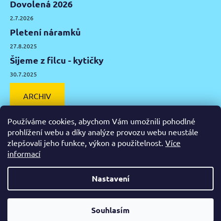
Dovolená 2026
2.7.2026
Pletení náramků
27.8.2025
Šijeme z filcu - kytičky
30.7.2025
ARCHIV
Používáme cookies, abychom Vám umožnili pohodlné
prohlížení webu a díky analýze provozu webu neustále
zlepšovali jeho funkce, výkon a použitelnost.
Více
Facebook
Instagram
Pinterest
YouTube
informací
Výtvarné potřeby Olomouc
Keramická hlína Olomouc
Nastavení
Vytvořil Shoptet
Od čtvrtka 6.8. do úterý 11.8. máme mimořádně zavřeno.
Souhlasím
Copyright 2026
Zažeň nudu
. Všechna práva vyhrazena.
Nespěcháte? Využijte 10% slevu s kupónem "pockamsi10".