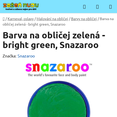
Přejít
Hledat
NÁKUP
na
KOŠÍK
obsah
Domů
/
Karneval, oslavy
/
Malování na obličej
/
Barvy na obličej
/
Barva na
obličej zelená - bright green, Snazaroo
Barva na obličej zelená -
bright green, Snazaroo
Značka:
Snazaroo