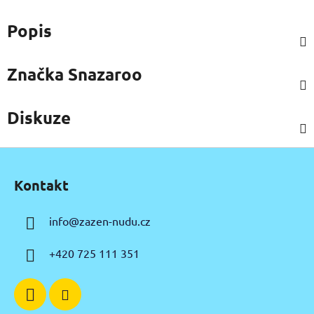
Popis
Značka
Snazaroo
Diskuze
Z
á
Kontakt
p
a
info
@
zazen-nudu.cz
t
í
+420 725 111 351