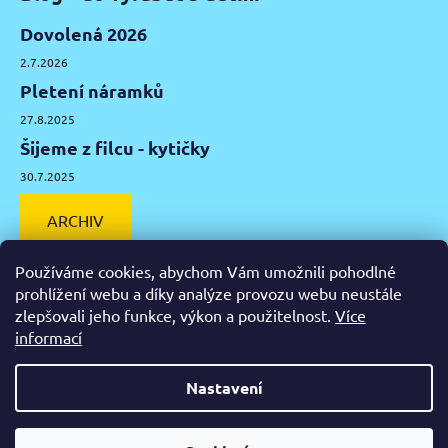
Dovolená 2026
2.7.2026
Pletení náramků
27.8.2025
Šijeme z filcu - kytičky
30.7.2025
ARCHIV
Používáme cookies, abychom Vám umožnili pohodlné
prohlížení webu a díky analýze provozu webu neustále
zlepšovali jeho funkce, výkon a použitelnost.
Více
Facebook
Instagram
Pinterest
YouTube
informací
Výtvarné potřeby Olomouc
Keramická hlína Olomouc
Nastavení
Vytvořil Shoptet
Od čtvrtka 6.8. do úterý 11.8. máme mimořádně zavřeno.