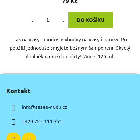
79 Kč
DO KOŠÍKU
Lak na vlasy - modrý je vhodný na vlasy i paruky. Po
použití jednoduše smyjete běžným šamponem. Skvělý
doplněk na každou párty! Model 125 ml.
Z
á
Kontakt
p
a
info
@
zazen-nudu.cz
t
í
+420 725 111 351