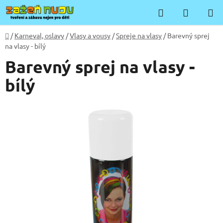
Přejít
Hledat
NÁKUP
na
KOŠÍK
obsah
Domů
/
Karneval, oslavy
/
Vlasy a vousy
/
Spreje na vlasy
/
Barevný sprej
na vlasy - bílý
Barevný sprej na vlasy -
bílý