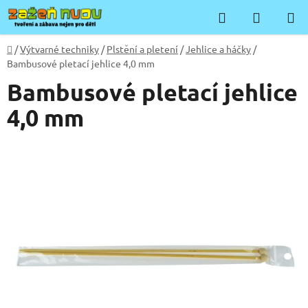
Přejít
Hledat
NÁKUP
na
KOŠÍK
obsah
Domů
/
Výtvarné techniky
/
Plstění a pletení
/
Jehlice a háčky
/
Bambusové pletací jehlice 4,0 mm
Bambusové pletací jehlice
4,0 mm