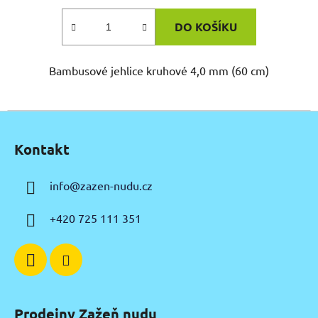
DO KOŠÍKU
Bambusové jehlice kruhové 4,0 mm (60 cm)
Z
á
Kontakt
p
a
info
@
zazen-nudu.cz
t
í
+420 725 111 351
Prodejny Zažeň nudu