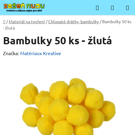
Přejít
Hledat
NÁKUP
na
KOŠÍK
obsah
Domů
/
Materiál na tvoření
/
Chlupaté drátky, bambulky
/
Bambulky 50 ks
- žlutá
Bambulky 50 ks - žlutá
Značka:
Matériaux Kreative