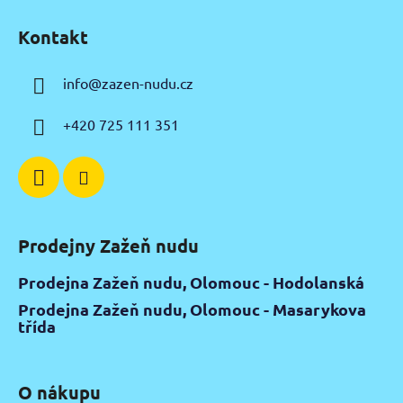
á
Kontakt
p
a
info
@
zazen-nudu.cz
t
í
+420 725 111 351
Prodejny Zažeň nudu
Prodejna Zažeň nudu, Olomouc - Hodolanská
Prodejna Zažeň nudu, Olomouc - Masarykova
třída
O nákupu