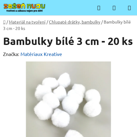
Přejít
Hledat
NÁKUP
na
KOŠÍK
obsah
Domů
/
Materiál na tvoření
/
Chlupaté drátky, bambulky
/
Bambulky bílé
3 cm - 20 ks
Bambulky bílé 3 cm - 20 ks
Značka:
Matériaux Kreative