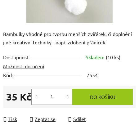
Bambulky vhodné pro tvorbu menších zvířátek, či doplnění
jiné kreativní techniky - např. zdobení přáníček.
Dostupnost
Skladem
(10 ks)
Možnosti doručení
Kód:
7554
35 Kč
DO KOŠÍKU
Měrná cena:
Tisk
Zeptat se
Sdílet