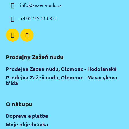
a
info
@
zazen-nudu.cz
t
í
+420 725 111 351
Prodejny Zažeň nudu
Prodejna Zažeň nudu, Olomouc - Hodolanská
Prodejna Zažeň nudu, Olomouc - Masarykova
třída
O nákupu
Doprava a platba
Moje objednávka