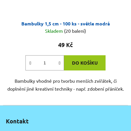
Bambulky 1,5 cm - 100 ks - světle modrá
Skladem
(20 balení)
49 Kč
DO KOŠÍKU
Bambulky vhodné pro tvorbu menších zvířátek, či
doplnění jiné kreativní techniky - např. zdobení přáníček.
Z
á
Kontakt
p