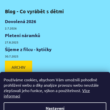
Blog - Co vyrábět s dětmi
Dovolená 2026
2.7.2026
Pletení náramků
27.8.2025
Šijeme z filcu - kytičky
30.7.2025
ARCHIV
Používáme cookies, abychom Vám umožnili pohodlné
prohlížení webu a díky analýze provozu webu neustále
zlepšovali jeho funkce, výkon a použitelnost.
Více
Facebook
Instagram
Pinterest
YouTube
informací
Výtvarné potřeby Olomouc
Keramická hlína Olomouc
Nastavení