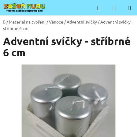
Přejít
Hledat
NÁKUP
na
KOŠÍK
obsah
Domů
/
Materiál na tvoření
/
Vánoce
/
Adventní svíčky
/
Adventní svíčky -
stříbrné 6 cm
Adventní svíčky - stříbrné
6 cm