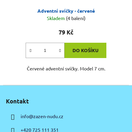
Adventní svíčky - červené
Skladem
(4 balení)
79 Kč
DO KOŠÍKU
Červené adventní svíčky. Model 7 cm.
Z
á
Kontakt
p
a
info
@
zazen-nudu.cz
t
í
+420 725 111 351